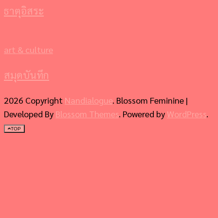
ธาตุอิสระ
art & culture
สมุดบันทึก
2026 Copyright
Nandialogue
.
Blossom Feminine |
Developed By
Blossom Themes
. Powered by
WordPress
.
TOP