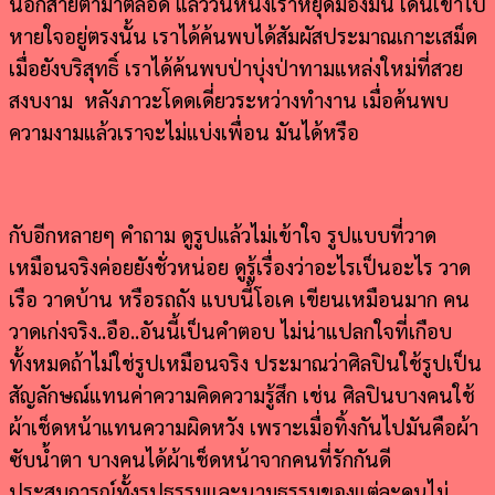
นอกสายตามาตลอด แล้ววันหนึ่งเราหยุดมองมัน เดินเข้าไป
หายใจอยู่ตรงนั้น เราได้ค้นพบได้สัมผัสประมาณเกาะเสม็ด
เมื่อยังบริสุทธิ์ เราได้ค้นพบป่าบุ่งป่าทามแหล่งใหม่ที่สวย
สงบงาม หลังภาวะโดดเดี่ยวระหว่างทำงาน เมื่อค้นพบ
ความงามแล้วเราจะไม่แบ่งเพื่อน มันได้หรือ
กับอีกหลายๆ คำถาม ดูรูปแล้วไม่เข้าใจ รูปแบบที่วาด
เหมือนจริงค่อยยังชั่วหน่อย ดูรู้เรื่องว่าอะไรเป็นอะไร วาด
เรือ วาดบ้าน หรือรถถัง แบบนี้โอเค เขียนเหมือนมาก คน
วาดเก่งจริง..อือ..อันนี้เป็นคำตอบ ไม่น่าแปลกใจที่เกือบ
ทั้งหมดถ้าไม่ใช่รูปเหมือนจริง ประมาณว่าศิลปินใช้รูปเป็น
สัญลักษณ์แทนค่าความคิดความรู้สึก เช่น ศิลปินบางคนใช้
ผ้าเช็ดหน้าแทนความผิดหวัง เพราะเมื่อทิ้งกันไปมันคือผ้า
ซับน้ำตา บางคนได้ผ้าเช็ดหน้าจากคนที่รักกันดี
ประสบการณ์ทั้งรูปธรรมและนามธรรมของแต่ละคนไม่