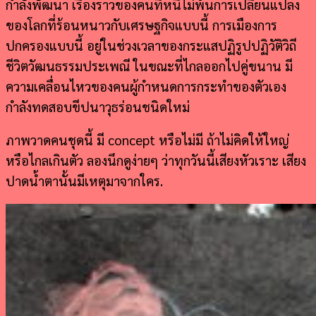
กำลังพัฒนา เรื่องราวของคนที่หนีไม่พ้นการเปลี่ยนแปลง
ของโลกที่ร้อนหนาวกับเศรษฐกิจแบบนี้ การเมืองการ
ปกครองแบบนี้ อยู่ในช่วงเวลาของกระแสปฏิรูปปฏิวัติวิถี
ชีวิตวัฒนธรรมประเพณี ในขณะที่ไกลออกไปคู่ขนาน มี
ความเคลื่อนไหวของคนผู้กำหนดการกระทำของตัวเอง
กำลังทดสอบขีปนาวุธร่อนชนิดใหม่
ภาพวาดคนชุดนี้ มี concept หรือไม่มี ถ้าไม่คิดให้ใหญ่
หรือไกลเกินตัว ลองนึกดูง่ายๆ ว่าทุกวันนี้เสียงหัวเราะ เสียง
ปาดน้ำตานั้นมีเหตุมาจากใคร.