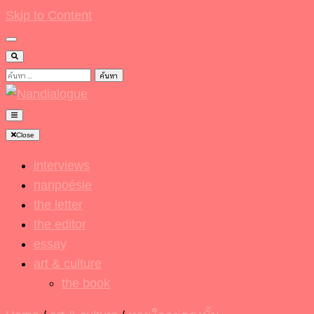
Skip to Content
ค้นหา
สำหรับ:
Nandialogue
Close
interviews
nanpoésie
the letter
the editor
essay
art & culture
the book