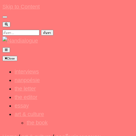
Skip to Content
ค้นหา
สำหรับ:
Nandialogue
Close
interviews
nanpoésie
the letter
the editor
essay
art & culture
the book