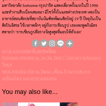
มหาวิทยาลัย Sorbonne กรุงปารีส แสดงเดี่ยวครั้งแรกในปี 1996
และทำงานสืบเนื่องเสมอมา มีโชว์ทั้งในและต่างประเทศ เคยเป็น
อาจารย์สอนศิลปะที่สถาบันบัณฑิตพัฒนศิลป์อยู่ 19 ปี ปัจจุบันเป็น
ศิลปินอิสระ ใช้เวลาหลักๆ อยู่กับการเขียนรูป เธอเคยพูดกับมิตร
สหายว่า ‘การเขียนรูปคือรางวัลสูงสุดที่มอบให้ตัวเอง’
art & culture
สุมาลี เอกชนนิยม
ตาม ‘ตะวัน วัตุยา’ ไปหาความล้มเหลว
Post
Previous Article
ใหม่ๆ
Navigation
อาร์ฟาน วัฒนะ เพื่อน ร้านกาแฟ การ
Next Article
เคลื่อนไหว และลูกชายสองคน
You may also like...