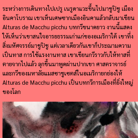
ระหว่างการเดินทางไปเปรู เนรูดาแวะขึ้นไปมาชูปิชู เมือง
อินคาโบราณ เขาเห็นเศษซากเมืองอินคาแล้วกลับมาเขียน
Alturas de Macchu picchu บทกวีขนาดยาว งานนี้แสดง
ให้เห็นว่าเขาสนใจอารยธรรมเก่าแก่ของอเมริกาใต้ เขาทึ่ง
สิ่งมหัศจรรย์มาชูปิชู แต่เวลาเดียวกันเขาก็ประณามความ
เป็นทาส การใช้แรงงานทาส เขาเขียนกวีราวกับให้ทาสที่
ตายจากไปแล้ว ลุกขึ้นมาพูดผ่านปากเขา ศาสตราจารย์
และกวีของมหาลัยแมสซาชูเซตส์ในอเมริกายกย่องให้
Alturas de Macchu picchu เป็นบทกวีการเมืองที่ยิ่งใหญ่
ของโลก