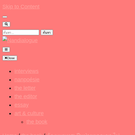
Skip to Content
ค้นหา
สำหรับ:
Nandialogue
Close
interviews
nanpoésie
the letter
the editor
essay
art & culture
the book