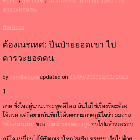
Home
/
the book
/
ต้องเนรเทศ: ปีนป่ายยอดเขา ไป
คารวะยอดคน
the book
ต้องเนรเทศ: ปีนป่ายยอดเขา ไป
คารวะยอดคน
by
nandialogue
updated on
20/09/2023
12/01/2023
1
อาย ชั่งใจอยู่นานว่าจะพูดดีไหม มันไม่ใช่เรื่องที่จะต้อง
โอ้อวด แต่ก็อยากบันทึกไว้ด้วยความภาคภูมิใจว่า ผมอ่าน
‘
ต้องเนรเทศ
’
ของ
วัฒน์ วรรลยางกูร
จบไปแล้วสองรอบ
ภูมิใจ เหมือนได้พิชิตภูเขาใหญ่สูงชัน ขรุขระ เต็มไปด้วย