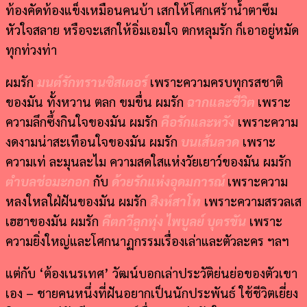
ท้องคัดท้องแข็งเหมือนคนบ้า เสกให้โศกเศร้าน้ำตาซึม
หัวใจสลาย หรือจะเสกให้อิ่มเอมใจ ตกหลุมรัก ก็เอาอยู่หมัด
ทุกท่วงท่า
ผมรัก
มนต์รักทรานซิสเตอร์
เพราะความครบทุกรสชาติ
ของมัน ทั้งหวาน ตลก ขมขื่น ผมรัก
ฉากและชีวิต
เพราะ
ความลึกซึ้งกินใจของมัน ผมรัก
คือรักและหวัง
เพราะความ
งดงามน่าสะเทือนใจของมัน ผมรัก
บนเส้นลวด
เพราะ
ความเท่ ละมุนละไม ความสดใสแห่งวัยเยาว์ของมัน ผมรัก
ตำบลช่อมะกอก
กับ
ด้วยรักแห่งอุดมการณ์
เพราะความ
หลงใหลใฝ่ฝันของมัน ผมรัก
สิงห์สาโท
เพราะความสรวลเส
เฮฮาของมัน ผมรัก
คีตกวีลูกทุ่ง ไพบูลย์ บุตรขัน
เพราะ
ความยิ่งใหญ่และโศกนาฏกรรมเรื่องเล่าและตัวละคร ฯลฯ
แต่กับ ‘ต้องเนรเทศ’ วัฒน์บอกเล่าประวัติย่นย่อของตัวเขา
เอง – ชายคนหนึ่งที่ฝันอยากเป็นนักประพันธ์ ใช้ชีวิตเยี่ยง