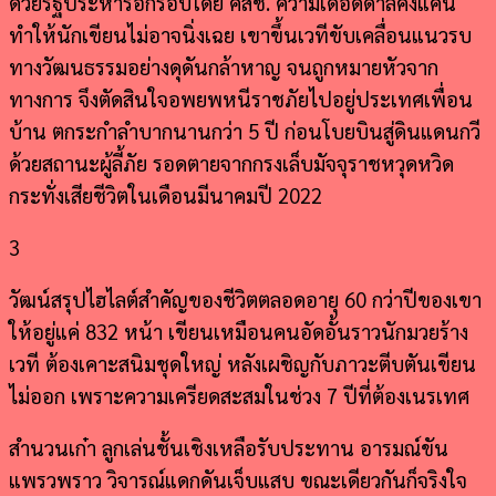
ด้วยรัฐประหารอีกรอบโดย คสช. ความเดือดดาลคั่งแค้น
ทำให้นักเขียนไม่อาจนิ่งเฉย เขาขึ้นเวทีขับเคลื่อนแนวรบ
ทางวัฒนธรรมอย่างดุดันกล้าหาญ จนถูกหมายหัวจาก
ทางการ จึงตัดสินใจอพยพหนีราชภัยไปอยู่ประเทศเพื่อน
บ้าน ตกระกำลำบากนานกว่า 5 ปี ก่อนโบยบินสู่ดินแดนกวี
ด้วยสถานะผู้ลี้ภัย รอดตายจากกรงเล็บมัจจุราชหวุดหวิด
กระทั่งเสียชีวิตในเดือนมีนาคมปี 2022
3
วัฒน์สรุปไฮไลต์สำคัญของชีวิตตลอดอายุ 60 กว่าปีของเขา
ให้อยู่แค่ 832 หน้า เขียนเหมือนคนอัดอั้นราวนักมวยร้าง
เวที ต้องเคาะสนิมชุดใหญ่ หลังเผชิญกับภาวะตีบตันเขียน
ไม่ออก เพราะความเครียดสะสมในช่วง 7 ปีที่ต้องเนรเทศ
สำนวนเก๋า ลูกเล่นชั้นเชิงเหลือรับประทาน อารมณ์ขัน
แพรวพราว วิจารณ์แดกดันเจ็บแสบ ขณะเดียวกันก็จริงใจ