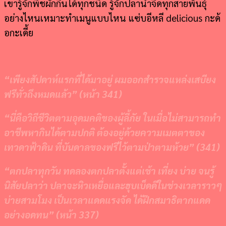
เขารู้จักพืชผักกินได้ทุกชนิด รู้จักปลาน้ำจืดทุกสายพันธุ์
อย่างไหนเหมาะทำเมนูแบบไหน แซ่บอีหลี delicious กะด้
อกะเดี้ย
“
เพียงสัปดาห์แรกที่ได้มาอยู่ ผมออกสำรวจแหล่งเสบียง
ฟรีทั่วถึงหมดแล้ว
” (
หน้า
341)
“
นี่คือวิถีชีวิตตามอุดมคติของผู้ลี้ภัย ในเมื่อไม่สามารถทำ
อาชีพหากินได้ตามปกติ ต้องอยู่ด้วยความเมตตาของ
เทวดาฟ้าดิน ที่บันดาลของฟรีไว้ตามป่าตามห้วย
” (341)
“
ตกปลาทุกวัน ทดลองตกปลาตั้งแต่เช้า เที่ยง บ่าย จนรู้
นิสัยปลาว่า ปลาจะหิวเหยื่อและฮุบเบ็ดดีในช่วงเวลาราวๆ
บ่ายสามโมง เป็นเวลาแดดแรงจัด ได้ฝึกสมาธิตากแดด
อย่างอดทน
” (
หน้า
337)