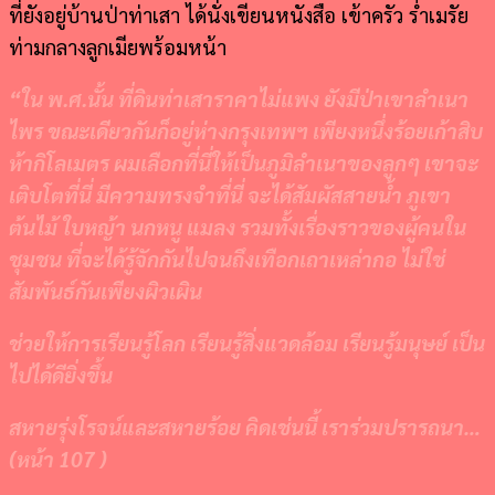
ที่ยังอยู่บ้านป่าท่าเสา ได้นั่งเขียนหนังสือ เข้าครัว ร่ำเมรัย
ท่ามกลางลูกเมียพร้อมหน้า
“
ใน พ.ศ.นั้น ที่ดินท่าเสาราคาไม่แพง ยังมีป่าเขาลำเนา
ไพร ขณะเดียวกันก็อยู่ห่างกรุงเทพฯ เพียงหนึ่งร้อยเก้าสิบ
ห้ากิโลเมตร ผมเลือกที่นี่ให้เป็นภูมิลำเนาของลูกๆ เขาจะ
เติบโตที่นี่ มีความทรงจำที่นี่ จะได้สัมผัสสายน้ำ ภูเขา
ต้นไม้ ใบหญ้า นกหนู แมลง รวมทั้งเรื่องราวของผู้คนใน
ชุมชน ที่จะได้รู้จักกันไปจนถึงเทือกเถาเหล่ากอ ไม่ใช่
สัมพันธ์กันเพียงผิวเผิน
ช่วยให้การเรียนรู้โลก เรียนรู้สิ่งแวดล้อม เรียนรู้มนุษย์ เป็น
ไปได้ดียิ่งขึ้น
สหายรุ่งโรจน์และสหายร้อย คิดเช่นนี้ เราร่วมปรารถนา
…
(
หน้า
107 )