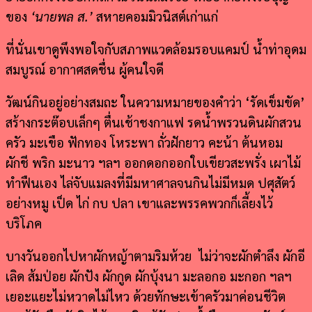
ของ
‘
นายพล ส.
’
สหายคอมมิวนิสต์เก่าแก่
ที่นั่นเขาดูพึงพอใจกับสภาพแวดล้อมรอบแคมป์ น้ำท่าอุดม
สมบูรณ์ อากาศสดชื่น ผู้คนใจดี
วัฒน์กินอยู่อย่างสมถะ ในความหมายของคำว่า ‘รัดเข็มขัด’
สร้างกระต๊อบเล็กๆ ตื่นเช้าชงกาแฟ รดน้ำพรวนดินผักสวน
ครัว มะเขือ ฟักทอง โหระพา ถั่วฝักยาว คะน้า ต้นหอม
ผักชี พริก มะนาว ฯลฯ ออกดอกออกใบเขียวสะพรั่ง เผาไม้
ทำฟืนเอง ไล่จับแมลงที่มีมหาศาลจนกินไม่มีหมด ปศุสัตว์
อย่างหมู เป็ด ไก่ กบ ปลา เขาและพรรคพวกก็เลี้ยงไว้
บริโภค
บางวันออกไปหาผักหญ้าตามริมห้วย ไม่ว่าจะผักตำลึง ผักอี
เลิด ส้มป่อย ผักปัง ผักกูด ผักบุ้งนา มะลอกอ มะกอก ฯลฯ
เยอะแยะไม่หวาดไม่ไหว ด้วยทักษะเข้าครัวมาค่อนชีวิต