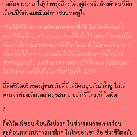
กดดันยาวนาน ไม่รู้ว่าพรุ่งนี้จะได้อยู่ต่อหรือต้องย้ายหนีอีก
เดือนปีที่ล่วงเลยมีแต่ข่าวชวนหดหู่ใจ
“
ในวิถีชีวิตของคนต้องคอยหลบลี้ภัย ไม่เป็นอันจะตั้ง
สมาธิขีดเขียน สร้างงานอย่างที่ตั้งใจไว้ พลังชีวิตหมดไป
กับการดิ้นรนเอาตัวรอด วิถีชีวิตไม่ปกติ ไม่อาจทำมาหา
เลี้ยงชีพได้ การมาหลบภัยไม่ใช่ทัศนศึกษา ไม่ใช่ทัวร์
สำราญบานใจ แค่รักษาสภาพจิต มิให้จิตตก ไม่ปล่อยตัว
ให้จ่อมจม แค่นั้นก็เต็มกลืน
” (
หน้า
429)
นี่คือชีวิตจริงของผู้หลบภัยที่มิได้มีคนอุปถัมภ์ค้ำชู ไม่ได้
พเนจรท่องเที่ยวอย่างสุขสบาย อย่างที่ใครเข้าใจผิด
7
สิ่งที่วัฒน์ชอบเขียนถึงบ่อยๆ ในช่วงระหกระเหเร่ร่อน
สะท้อนความปรารถนาลึกๆ ในใจของเขา คือ ช่วงชีวิตสมัย