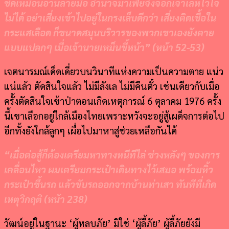
ชัดเหมือนอ่านลายมือ อำนาจมาเฟียจิ้งจอกเจ้าเล่ห์ไว้ใจ
ไม่ได้ อย่าเสี่ยงเข้าไปอยู่ในกรงเล็บดีกว่า เสี่ยงติดเชื้อใน
กระแสเลือด ก็ขนาดสมุนบริวารของพวกเขาเองยังตาย
แบบแปลกๆ เมื่อเจ้านายเหม็นขี้หน้า
” (
หน้า
52-53)
เจตนารมณ์เด็ดเดี่ยวบนวินาทีแห่งความเป็นความตาย แน่ว
แน่แล้ว ตัดสินใจแล้ว ไม่มีลังเล ไม่มีคืนตั๋ว เช่นเดียวกับเมื่อ
ครั้งตัดสินใจเข้าป่าตอนเกิดเหตุการณ์ 6 ตุลาคม 1976 ครั้ง
นี้เขาเลือกอยู่ใกล้เมืองไทยเพราะหวังจะอยู่สู้เผด็จการต่อไป
อีกทั้งยังใกล้ลูกๆ เผื่อไปมาหาสู่ช่วยเหลือกันได้
“
เมื่อต่อสู้ก็ต้องเตรียมหาทางหนีทีไล่ ช่วงหลังๆ ของการ
เคลื่อนไหว ผมเตรียมกระเป๋าเดินทางไว้เสมอ พร้อมหิ้ว
กระเป๋าขึ้นรถ แล้วขับรถออกจากบ้านท่าเสา ทันทีที่เกิด
เหตุวิกฤติ (หน้า
238)
วัฒน์อยู่ในฐานะ ‘ผู้หลบภัย’ มิใช่ ‘ผู้ลี้ภัย’ ผู้ลี้ภัยยังมี