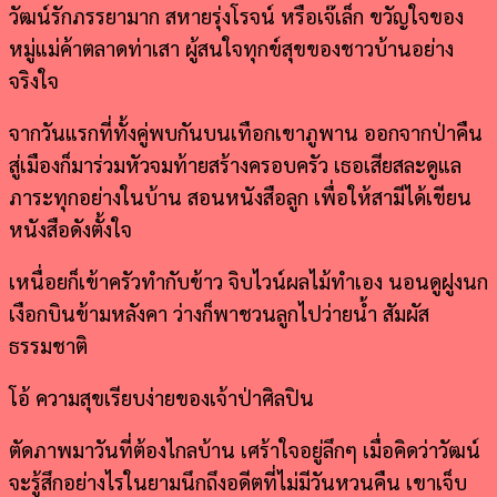
วัฒน์รักภรรยามาก สหายรุ่งโรจน์ หรือเจ๊เล็ก ขวัญใจของ
หมู่แม่ค้าตลาดท่าเสา ผู้สนใจทุกข์สุขของชาวบ้านอย่าง
จริงใจ
จากวันแรกที่ทั้งคู่พบกันบนเทือกเขาภูพาน ออกจากป่าคืน
สู่เมืองก็มาร่วมหัวจมท้ายสร้างครอบครัว เธอเสียสละดูแล
ภาระทุกอย่างในบ้าน สอนหนังสือลูก เพื่อให้สามีได้เขียน
หนังสือดังตั้งใจ
เหนื่อยก็เข้าครัวทำกับข้าว จิบไวน์ผลไม้ทำเอง นอนดูฝูงนก
เงือกบินข้ามหลังคา ว่างก็พาชวนลูกไปว่ายน้ำ สัมผัส
ธรรมชาติ
โอ้ ความสุขเรียบง่ายของเจ้าป่าศิลปิน
ตัดภาพมาวันที่ต้องไกลบ้าน เศร้าใจอยู่ลึกๆ เมื่อคิดว่าวัฒน์
จะรู้สึกอย่างไรในยามนึกถึงอดีตที่ไม่มีวันหวนคืน เขาเจ็บ