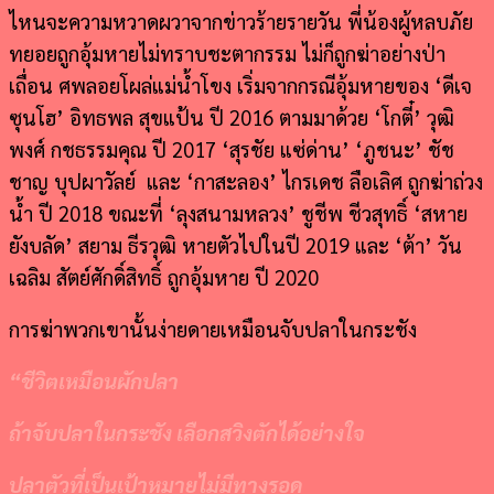
ไหนจะความหวาดผวาจากข่าวร้ายรายวัน พี่น้องผู้หลบภัย
ทยอยถูกอุ้มหายไม่ทราบชะตากรรม ไม่ก็ถูกฆ่าอย่างป่า
เถื่อน ศพลอยโผล่แม่น้ำโขง เริ่มจากกรณีอุ้มหายของ ‘ดีเจ
ซุนโฮ’ อิทธพล สุขแป้น ปี 2016 ตามมาด้วย ‘โกตี๋’ วุฒิ
พงศ์ กชธรรมคุณ ปี 2017 ‘สุรชัย แซ่ด่าน’ ‘ภูชนะ’ ชัช
ชาญ บุปผาวัลย์ และ ‘กาสะลอง’ ไกรเดช ลือเลิศ ถูกฆ่าถ่วง
น้ำ ปี 2018 ขณะที่ ‘ลุงสนามหลวง’ ชูชีพ ชีวสุทธิ์ ‘สหาย
ยังบลัด’ สยาม ธีรวุฒิ หายตัวไปในปี 2019 และ ‘ต้า’ วัน
เฉลิม สัตย์ศักดิ์สิทธิ์ ถูกอุ้มหาย ปี 2020
การฆ่าพวกเขานั้นง่ายดายเหมือนจับปลาในกระชัง
“
ชีวิตเหมือนผักปลา
ถ้าจับปลาในกระชัง เลือกสวิงตักได้อย่างใจ
ปลาตัวที่เป็นเป้าหมายไม่มีทางรอด