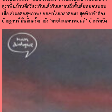
สุราพื้นบ้านดีกรีแรงวันแล้ววันเล่าจนถึงขั้นล้มหมอนนอน
เสื่อ ส่งผลต่อสุขภาพของเขาในเวลาต่อมา สุดท้ายจำต้อง
ย้ายฐานที่มั่นอีกครั้งมายัง ‘มายโกลเดนพอนด์’ บ้านริมบึง