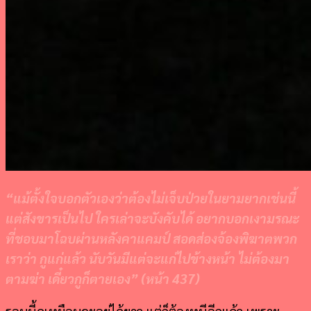
“
แม้ตั้งใจบอกตัวเองว่าต้องไม่เจ็บป่วยในยามยากเช่นนี้
แต่สังขารเป็นไป ใครเล่าจะบังคับได้ อยากบอกเงามรณะ
ที่ชอบมาโฉบผ่านหลังคาแคมป์ สอดส่องจ้องพิฆาตพวก
เราว่า กูแก่แล้ว นับวันมีแต่จะแก่ไปข้างหน้า ไม่ต้องมา
ตามฆ่า เดี๋ยวกูก็ตายเอง
” (
หน้า
437)
รอบนี้ดูเหมือนจะอยู่ได้ยาว แต่ก็ต้องหนีอีกแล้ว เพราะ