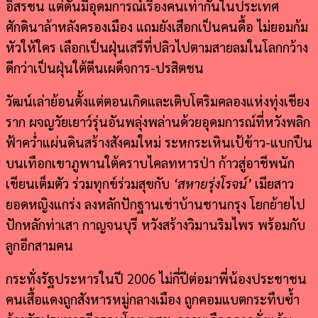
อิสรชน แต่ดันมีอุดมการณ์เรื่องคนเท่ากันในประเทศ
ศักดินาล้าหลังครองเมือง แถมยังเสือกเป็นคนดื้อ ไม่ยอมก้ม
หัวให้ใคร เลือกเป็นฝุ่นเสรีที่ปลิวไปตามสายลมในโลกกว้าง
ดีกว่าเป็นฝุ่นใต้ตีนเผด็จการ-ปรสิตชน
วัฒน์เล่าย้อนตั้งแต่ตอนเกิดและเติบโตริมคลองแห่งทุ่งเชียง
ราก ผจญวัยเยาว์รุ่นอันพลุ่งพล่านด้วยอุดมการณ์ที่หวังพลิก
ฟ้าคว่ำแผ่นดินสร้างสังคมใหม่ ระหกระเหินเป้ข้าว-แบกปืน
บนเทือกเขาภูพานใต้คราบไคลทหารป่า ก้าวสู่อาชีพนัก
เขียนเต็มตัว ร่วมทุกข์ร่วมสุขกับ
‘
สหายรุ่งโรจน์
’
เมียสาว
ยอดหญิงแกร่ง ลงหลักปักฐานเช่าบ้านชานกรุง โยกย้ายไป
ปักหลักท่าเสา กาญจนบุรี หวังสร้างวิมานริมไพร พร้อมกับ
ลูกอีกสามคน
กระทั่งรัฐประหารในปี 2006 ไม่กี่ปีต่อมาพี่น้องประชาชน
คนเสื้อแดงถูกสังหารหมู่กลางเมือง ถูกคอมแบตกระทืบซ้ำ