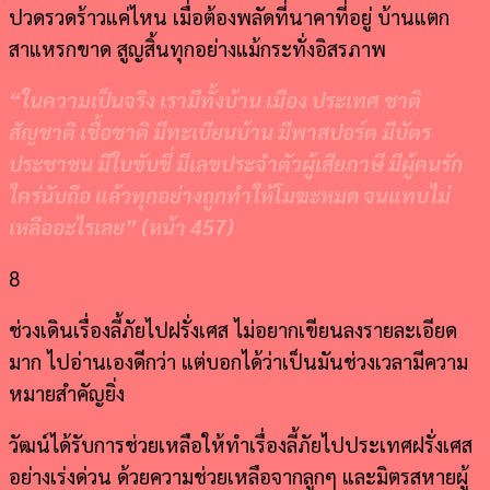
ปวดรวดร้าวแค่ไหน เมื่อต้องพลัดที่นาคาที่อยู่ บ้านแตก
สาแหรกขาด สูญสิ้นทุกอย่างแม้กระทั่งอิสรภาพ
“
ในความเป็นจริง เรามีทั้งบ้าน เมือง ประเทศ ชาติ
สัญชาติ เชื้อชาติ มีทะเบียนบ้าน มีพาสปอร์ต มีบัตร
ประชาชน มีใบขับขี่ มีเลขประจำตัวผู้เสียภาษี มีผู้คนรัก
ใคร่นับถือ แล้วทุกอย่างถูกทำให้โมฆะหมด จนแทบไม่
เหลืออะไรเลย
” (
หน้า
457)
8
ช่วงเดินเรื่องลี้ภัยไปฝรั่งเศส ไม่อยากเขียนลงรายละเอียด
มาก ไปอ่านเองดีกว่า แต่บอกได้ว่าเป็นมันช่วงเวลามีความ
หมายสำคัญยิ่ง
วัฒน์ได้รับการช่วยเหลือให้ทำเรื่องลี้ภัยไปประเทศฝรั่งเศส
อย่างเร่งด่วน ด้วยความช่วยเหลือจากลูกๆ และมิตรสหายผู้