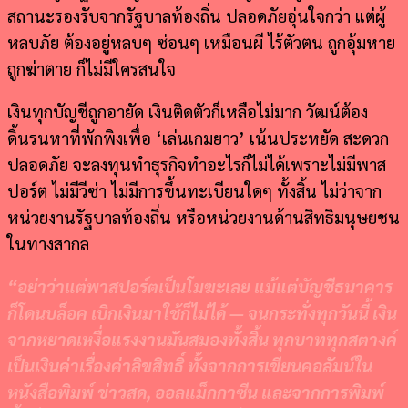
สถานะรองรับจากรัฐบาลท้องถิ่น ปลอดภัยอุ่นใจกว่า แต่ผู้
หลบภัย ต้องอยู่หลบๆ ซ่อนๆ เหมือนผี ไร้ตัวตน ถูกอุ้มหาย
ถูกฆ่าตาย ก็ไม่มีใครสนใจ
เงินทุกบัญชีถูกอายัด เงินติดตัวก็เหลือไม่มาก วัฒน์ต้อง
ดิ้นรนหาที่พักพิงเพื่อ ‘เล่นเกมยาว’ เน้นประหยัด สะดวก
ปลอดภัย จะลงทุนทำธุรกิจทำอะไรก็ไม่ได้เพราะไม่มีพาส
ปอร์ต ไม่มีวีซ่า ไม่มีการขึ้นทะเบียนใดๆ ทั้งสิ้น ไม่ว่าจาก
หน่วยงานรัฐบาลท้องถิ่น หรือหน่วยงานด้านสิทธิมนุษยชน
ในทางสากล
“
อย่าว่าแต่พาสปอร์ตเป็นโมฆะเลย แม้แต่บัญชีธนาคาร
ก็โดนบล็อค เบิกเงินมาใช้ก็ไม่ได้
—
จนกระทั่งทุกวันนี้
เงิน
จากหยาดเหงื่อแรงงานมันสมองทั้งสิ้น ทุกบาททุกสตางค์
เป็นเงินค่าเรื่องค่าลิขสิทธิ์ ทั้งจากการเขียนคอลัมน์ใน
หนังสือพิมพ์ ข่าวสด
,
ออลแม็กกาซีน และจากการพิมพ์