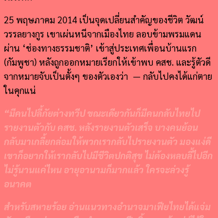
25 พฤษภาคม 2014 เป็นจุดเปลี่ยนสำคัญของชีวิต วัฒน์
วรรลยางกูร เขาเผ่นหนีจากเมืองไทย ลอบข้ามพรมแดน
ผ่าน ‘ช่องทางธรรมชาติ’ เข้าสู่ประเทศเพื่อนบ้านแรก
(กัมพูชา) หลังถูกออกหมายเรียกให้เข้าพบ คสช. และรู้ตัวดี
จากหมายจับเป็นตั้งๆ ของตัวเองว่า — กลับไปคงได้แก่ตาย
ในคุกแน่
“
มีคนไปลี้ภัยต่างทวีป ขณะเดียวกันก็มีคนกลับไทยไป
รายงานตัวกับ คสช. หลังรายงานตัวเสร็จ บางคนย้อน
กลับมาเกลี้ยกล่อมให้พวกเรากลับไปรายงานตัว มองแง่ดี
เขาก็อยากให้เรากลับไปมีชีวิตปกติสุข ไม่ต้องหลบลี้ไปอีก
ไม่รู้นานแค่ไหน อายุอานามก็มากแล้ว ใครจะล่วงรู้
อนาคต
สำหรับสหายร้อย อ่านแนวทางอำนาจมาเฟียไทยได้แจ่ม