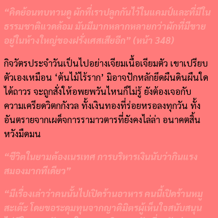
“
คิดย้อนทบทวนดู ผักที่เราปลูกกันไว้ในแคมป์และที่มีใน
ธรรมชาติแวดล้อม มันมีมากหลากหลายกว่าผักที่มีขาย
อยู่ในห้างใหญ่ของฝรั่งเศสเสียอีก
” (
หน้า
348)
กิจวัตรประจำวันเป็นไปอย่างเจียมเนื้อเจียมตัว เขาเปรียบ
ตัวเองเหมือน ‘ต้นไม้ไร้ราก’ มิอาจปักหลักยึดผืนดินผืนใด
ได้ถาวร จะถูกสั่งให้อพยพวันไหนก็ไม่รู้ ยังต้องเจอกับ
ความเครียดวิตกกังวล ทั้งเงินทองที่ร่อยหรอลงทุกวัน ทั้ง
อันตรายจากเผด็จการรามาวตารที่ยังคงไล่ล่า อนาคตสิ้น
หวังมืดมน
“
ชีวิตในยามต้องเนรเทศ การบริหารเงินนับว่ากินแรง
สมองมากทีเดียว
”
“
มีเรื่องเล่าว่าคนนั้นไปเปิดร้านอาหาร คนนี้เปิดร้านหมู
สะเต๊ะ โดยขอระดุมทุนจากญาติมิตรผู้เห็นใจสนับสนุน