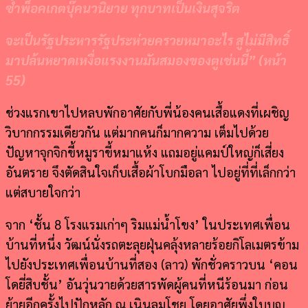
ซ้ำพ็อคเกตบุ๊คนวนิยาย ทุกบาทเป็นเงินสุจริต
จะเป็นรัฐประหารรัฐประห่วยครวยหมาอะไร สูไม่มีสิทธิ์
มาปล้นหยาดเหงื่อแรงงานมันสมองของตูเช่นนี้
” (
หน้า
55)
ช่วงแรกเขาไปหลบพักอาศัยกับพี่น้องคนเสื้อแดงที่เผชิญ
วิบากกรรมเดียวกัน แต่มากคนก็มากความ เต็มไปด้วย
ปัญหาจุกจิกขี้หมูราขี้หมาแห้ง แถมอยู่แคมป์ใหญ่ก็เสี่ยง
อันตราย จึงตัดสินใจเก็บเสื้อผ้าโบกมือลา ไปอยู่ที่ที่เล็กกว่า
แต่สบายใจกว่า
จาก ‘ชั้น 8 โรงแรมเก่าๆ ริมแม่น้ำโขง’ ในประเทศเพื่อน
บ้านที่หนึ่ง วัฒน์นั่งรถตะลุยฝุ่นคลุ้งหลายร้อยกิโลเมตรข้าม
ไปยังประเทศเพื่อนบ้านที่สอง (ลาว) พักชั่วคราวบน ‘คอน
โดยี่สิบชั้น’ อันวุ่นวายด้วยสารพัดผู้คนที่หนีร้อนมา ก่อน
ย้ายอีกครั้งไปปักหลัก ณ เนินลมโชย โดยอาศัยพึ่งใบบุญ