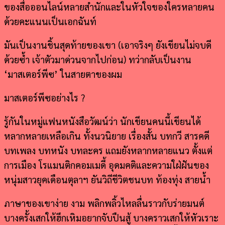
ของสื่อออนไลน์หลายสำนักและในหัวใจของใครหลายคน
ด้วยคะแนนเป็นเอกฉันท์
มันเป็นงานชิ้นสุดท้ายของเขา (เอาจริงๆ ยังเขียนไม่จบดี
ด้วยซ้ำ เจ้าตัวมาด่วนจากไปก่อน) ทว่ากลับเป็นงาน
‘มาสเตอร์พีซ’ ในสายตาของผม
มาสเตอร์พีซอย่างไร ?
รู้กันในหมู่แฟนหนังสือวัฒน์ว่า นักเขียนคนนี้เขียนได้
หลากหลายเหลือเกิน ทั้งนวนิยาย เรื่องสั้น บทกวี สารคดี
บทเพลง บทหนัง บทละคร แถมยังหลากหลายแนว ตั้งแต่
การเมือง โรแมนติกคอมเมดี้ อุดมคติและความใฝ่ฝันของ
หนุ่มสาวยุคเดือนตุลาฯ ยันวิถีชีวิตชนบท ท้องทุ่ง สายน้ำ
ภาษาของเขาง่าย งาม พลิกพลิ้วไหลลื่นราวกับร่ายมนต์
บางครั้งเสกให้ฮึกเหิมอยากจับปืนสู้ บางคราวเสกให้หัวเราะ