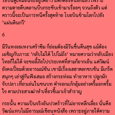
ความตายคืบคลานบีบกระชับเข้ามาเรื่อยๆ จวนถึงตัว แต่
คราวนี้จะเป็นการหนีครั้งสุดท้าย โบยบินข้ามโลกไปยัง
‘แผ่นดินกวี’
6
มีวันหงอยเหงาเศร้าซึม ก็ย่อมต้องมีวันชื่นคืนสุข แม้ต้อง
เผชิญกับภาวะ ‘กลับไม่ได้ ไปไม่ถึง’ หมายความว่ากลับเมือง
ไทยก็ไม่ได้ จะขอลี้ภัยไปประเทศที่สามก็ยากเย็น แต่วัฒน์
ยังคงเปี่ยมด้วยอารมณ์ขัน เขามีเรื่องเฮฮาตลกขบขัน มีเกร็ด
สนุกๆ เล่าสู่กันฟังเสมอ สร้างกระท่อม ทำอาหาร ปลูกผัก
จับปลา เที่ยวเล่นในชนบท ตำจอกแก้กลุ้มอย่างครึ้มอกครึ้ม
ใจ ตามประสาเฒ่าหำเหี่ยวขี้เมาเจ้าสำราญ
กระนั้น ความเป็นจริงอันปวดร้าวที่ไม่อาจหลีกเลี่ยง นั่นคือ
วัฒน์แทบไม่มีอารมณ์เขียนหนังสือ เพราะอยู่ภายใต้ความ