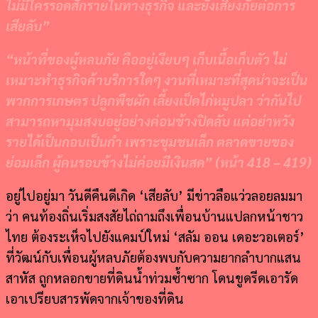
ไม่มีใครรอดสักรายในทางธุรกิจ และยังเสี่ยงภัยต่อการ
เสียลับ
”
“
หน้าที่ของผู้หลบภัย คืออยู่เงียบๆ เก็บเนื้อเก็บตัว ไม่
เหมาะทำธุรกิจค้าบริการใดๆ งานที่เหมาะที่สุดน่าจะเป็น
พวกการเกษตร ปลูกพืชผัก เลี้ยงเป็ดไก่หมูปลา ว่ากันไป
สามารถหามุมสงบอยู่อย่างค่อนข้างปิดลับ แต่อย่าหวัง
รายได้เป็นกอบเป็นกำ เพราะชุมชนเล็ก ตลาดขายของ
ย่อมเล็ก ผู้คนรอบข้างไม่ค่อยมีเงินสด
” (
หน้า
418 – 419)
อยู่ไปอยู่มา วันดีคืนดีเกิด ‘เสียลับ’ มีข่าวลือแว่วลอยลมมา
ว่า คนท้องถิ่นเริ่มสงสัยไถ่ถามถึงเพื่อนบ้านแปลกหน้าชาว
ไทย ต้องระเห็จไปยังแคมป์ใหม่ ‘สลัม ออน เดอะวอเตอร์’
ที่วัฒน์กับเพื่อนผู้หลบภัยต้องพบกับความยากลำบากแสน
สาหัส ถูกหลอกขายที่ดินน้ำท่วมซ้ำซาก โดนขูดรีดเอารัด
เอาเปรียบสารพัดจากเจ้าของที่ดิน