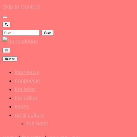
Skip to Content
ค้นหา
สำหรับ:
Nandialogue
Close
interviews
nanpoésie
the letter
the editor
essay
art & culture
the book