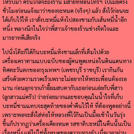
ให้รีบมา ครั้นใกล้จะถึงร้าน มีสายที่หลินโทรฯ ไปเมื่อครึ่ง
ชั่วโมงก่อนแจ้งมาว่าของจะหมด (จริงๆ) แล้ว สั่งไว้ก่อนจะ
ได้เก็บไว้ให้ เราสั่งบะหมี่แห้งไปสองชามกับเส้นหมี่น้ำอีก
หนึ่ง พลางนึกในใจว่าพี่สาวเจ้าของร้านช่างจิตใจและ
มารยาทดีเสียจริง
ไปนั่งโต๊ะก็ได้กินบะหมี่แห้งชามเล็กที่เต็มไปด้วย
เครื่องเคราตามแบบฉบับของผู้คนพูดเหน่อในดินแดนทาง
ทิศตะวันตกของกรุงเทพฯ (เพชรบุรี ราชบุรี) เรากินกัน
เสร็จด้วยความรวดเร็วเพราะไม่อยากให้พระเพื่อนต้องรอ
นาน ก่อนลุกจากเก้าอี้ผมสบตากับเธอก่อนเอ่ยกับพี่สาว
(ลูกสาวแม่ครัว) ว่าอร่อยมากและขอบคุณในน้ำใจที่เก็บ
บะหมี่ชามแทบจะสุดท้ายของค่ำคืนไว้ให้ ที่ต้องพูดอย่างนี้
เพราะพอจะสั่งใส่ห่อให้หลวงพี่ไว้กินเป็นมื้อเช้าในวันรุ่ง
ขึ้นก็ปรากฏว่าเครื่องเคียงหมด รสชาติบะหมี่ในคืนนั้นเป็น
เรื่องหนึ่ง แต่ไม่ใช่ทั้งหมดของความทรงจำ เมื่อเวลาผ่าน