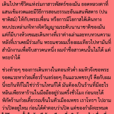
เดินไปหาชีวิตแห่งร่มกาสาวพัสตร์ของมัน ยอดหลวงตาที่
แสนเข้มงวดและมีวิธีการสอนธรรมะอันแสนพิสดาร (ปน
ซาดิสม์) ให้กับพระเพื่อน หรือการมีโอกาสได้เดินทาง
พบปะเหล่าเกจิทางจิตวิญญาณระดับนานาชาติของมัน
แต่ก็มีบางห้วงขณะเดินทางที่เราต่างเล่าและทบทวนความ
หลังที่เราเคยมีร่วมกัน พระแซวผมเรื่องผมเทียวไปหามันที่
สำนักงานเพื่อจีบสาวคนหนึ่ง ผมจำชื่อสาวคนนั้นไม่ได้ แต่
พระจำได้
ช่วงท้ายๆ ของการเดินทางในตอนหัวค่ำ ผมหิวจึงขอพระ
จอดแวะหาก๋วยเตี๋ยวร้านอร่อยๆ กินแถวเพชรบุรี คือกับผม
นี่จะกินทีก็ไม่ใช่ว่าร้านไหนก็ได้ มันต้องเป็นร้านที่มีอะไร
หลินเพียรหาร้านในมือถืออยู่ร่วมครึ่งชั่วโมง ก่อนจะได้
พิกัดร้านก๋วยเตี๋ยวรถเข็นในตัวเมืองเพชร เราโทรฯ ไปถาม
ว่าเปิดอยู่ไหม ก่อนได้คำตอบว่าเปิด แต่ของกำลังจะหมด