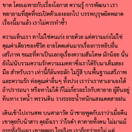
ขาด โดยเฉพาะกับเรื่องโอกาส ความรู้ การพัฒนา เรา
พยายามที่สุดที่จะเปิดตัวเองออกไป บรรพบุรุษผิดพลาด
เรื่องนี้มาแล้ว เราไม่ควรทำซ้ำ
ความเห็นเรา ตาไม่ใช่คนเก่ง ยายด้วย แต่ความเก่งไม่ใช่
คุณค่าเดียวของชีวิต ยายโดดเด่นมากเรื่องการหยิบยื่น
เสรีภาพ ขณะที่ตาเป็นเอกอุเรื่องความสันโดษ มักน้อย นั่น
ยังไม่นับรวมความรักความเมตตาซึ่งเราได้รับมาเต็มสอง
มือ สำหรับเรา เท่านี้ก็ล้นทะลัก ไม่รู้สิ บนพื้นฐานเสรีภาพ
และความรัก ต่อคุณค่าอื่นๆ ทั้งปวง เราว่าเราหาเอาเองได้
ถ้าปรารถนา หรือหาไม่ได้ ก็ไม่เกี่ยวอะไรกับตายาย ผู้ยืนอยู่
ต้นทาง รดน้ำ พรวนดิน วางระยะน้ำหนักแสงแดดสายฝน
เดินเข้าไปงานศพ บนศาลาวัด น้าชายพูดกับเราว่าเมื่อคืน
เขาคุยกับน้าสาว คุยถึงเรา ว่าใจดำ ตาตายทั้งคน ไม่มาแม้
กระทั่งวันเผา เขาพูดถูก ใจจริงๆ เราก็กะว่าจะไม่ แต่