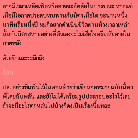
อาจมีเวลาเหลือเฟือหรืออาจจะอัตคัดในบางขณะ หากแต่
เมื่อมีโอกาสประสบพบพานกับมิตรเมื่อใด จะนานหนึ่ง
นาทีหรือหนึ่งปี ผมก็อยากดำเนินชีวิตผ่านห้วงเวลาเหล่า
นั้นกับมิตรสหายอย่างที่ตัวเองจะไม่เสียใจหรือเสียดายใน
ภายหลัง
ด้วยรักและระลึกถึง
จ๊อก
ปล. อย่างที่เกริ่นไว้ในตอนท้ายว่าเขียนจดหมายฉบับนี้หา
พี่โดยฉับพลัน และยังไม่ได้เตรียมรูปประกอบอะไรไว้เลย
ถ้าจะมีอะไรตกหล่นไปบ้างก็คงเป็นเรื่องนี้แหละ