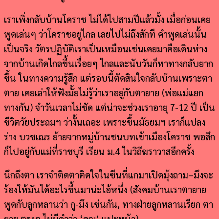
เราเพิ่งกลับบ้านโคราช ไม่ได้ไปสามปีแล้วมั้ง เมื่อก่อนเคย
พูดเล่นๆ ว่าโคราชอยู่ไกล เลยไปไม่ถึงสักที คำพูดเล่นนั้น
เป็นจริง วัตรปฏิบัติเราเป็นเหมือนเช่นเคยมาคือเดินห่าง
จากบ้านเกิดไกลขึ้นเรื่อยๆ ไกลและนับวันก็หาทางกลับยาก
ขึ้น ในทางความรู้สึก แต่รอบนี้ตัดสินใจกลับบ้านเพราะตา
ตาย เคยเล่าให้ฟังมั้ยไม่รู้ว่าเราอยู่กับตายาย (พ่อแม่แยก
ทางกัน) จำวันเวลาไม่ชัด แต่น่าจะช่วงเราอายุ 7-12 ปี เป็น
ชีวิตวัยประถมฯ ว่างั้นเถอะ เพราะขึ้นมัธยมฯ เราก็แปลง
ร่าง บวชเณร ย้ายจากหมู่บ้านชนบทเข้าเมืองโคราช พอสึก
ก็ไปอยู่กับแม่ที่ราชบุรี เรียน ม.4 ในวิถีฆราวาสอีกครั้ง
นึกถึงตา เราจำติดตาติดใจในซีนที่แกมาเปิดมุ้งถาม–มึงจะ
ร้องให้มันได้อะไรขึ้นมาน่ะไอ้หนึ่ง (สังคมบ้านเราตายาย
พูดกับลูกหลานว่า กู-มึง เช่นกัน, ทางฝ่ายลูกหลานเรียก ตา
ยาย ตรงๆ ไม่มีคำว่า ‘คุณ’ แปะหน้า)