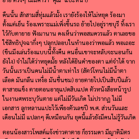
คืนนั้น สักสามสี่ทุ่มแล้วมั้ง เรายังร้องไห้ไม่หยุด ร้องมา
ตั้งแต่เย็น ร้องเพราะแม่เพิ่งขึ้นรถ ย้ายไปอยู่ราชบุรี ทิ้งเรา
ไว้กับตายาย ฟังมานาน คงเห็นว่าพอสมควรแล้ว ตาเลยขอ
ใช้สิทธิปุจฉากึ่งๆ ปลุกปลอบในทำนองว่าพอแล้ว พอเถอะ
(ขืนมึงเล่นร้องแบบนี้ทั้งคืน คนอื่นเขาจะหลับจะนอนกัน
ยังไง) จำไม่ได้ว่าหยุดมั้ย หลังได้ยินคำของตา แต่จำได้ จาก
วันนั้นเราเป็นคนไม่มีน้ำตาเท่าไร (สัตว์โทนไม่มีน้ำตา
เลือด มันกลืน เหงื่อ มันชื่นชม) ยายตายไปเป็นสิบปีแล้ว
ตาสายแข็ง ตายตอนอายุแปดสิบแปด ตัวหนังสือหน้ารูป
ในงานศพระบุวันตาย แต่ไม่มีวันเกิด ไม่ปรากฏ ไม่มี
เอกสาร ลูกหลานแปะไว้เพียงตัวเลขปี พ.ศ. ส่วนวันและ
เดือนไม่มี แปลกๆ ดีเหมือนกัน ยุคนี้แล้วยังมีคนไม่รู้วันเกิด
ตอนน้องสาวโพสต์แจ้งข่าวตาตาย ก็ธรรมดา มีญาติมิตร