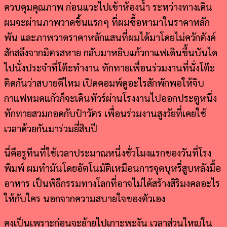
ควบคุมคุณภาพ ก่อนแวะไปเข้าห้องน้ำ ระหว่างทางเดิน
ผมจะผ่านภาพวาดชิ้นแรกๆ ที่ผมซื้อหามาในราคาหลัก
พัน และภาพวาดราคาหลักแสนที่ผมได้มาโดยไม่ควักตังค์
สักสลึงจากมิตรสหาย กลับมาหยิบแก้วกาแฟเดินขึ้นบันได
ไปนั่งประจำที่โต๊ะทำงาน ทักทายเพื่อนร่วมงานที่นั่งโต๊ะ
ติดกันว่าสบายดีไหม เปิดคอมพ์ดูอะไรสักพักพอให้จิบ
กาแฟหมดแก้วก็จะเดินทัวร์ผ่านโรงงานไปออกประตูหนึ่ง
ทักทายสวมกอดกับป๋าวัตร เพื่อนร่วมงานสูงวัยที่เคยใช้
เวลาด้วยกันมาร่วมยี่สิบปี
นี่คือรูทีนที่ใช้เวลาประมาณหนึ่งชั่วโมงแรกของวันที่โรง
พิมพ์ ผมทำมันโดยอัตโนมัติเหมือนการจุดบุหรี่สูบหลังมื้อ
อาหาร เป็นพิธีกรรมทางโลกที่อาจไม่ได้สร้างสิริมงคลอะไร
ให้กับใคร นอกจากความสบายใจของตัวเอง
คงเป็นเพราะก่อนจะย้ายไปเกาะพะงัน เวลาส่วนใหญ่ใน