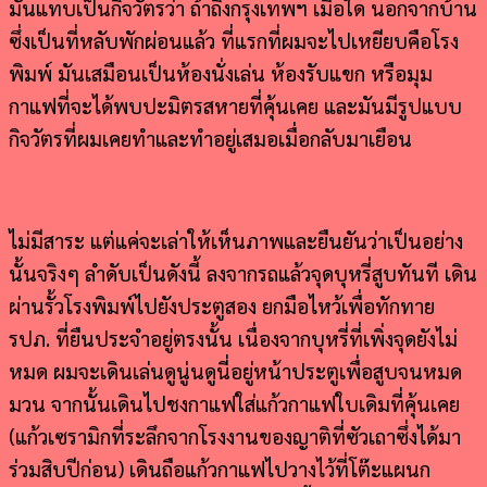
มันแทบเป็นกิจวัตรว่า ถ้าถึงกรุงเทพฯ เมื่อใด นอกจากบ้าน
ซึ่งเป็นที่หลับพักผ่อนแล้ว ที่แรกที่ผมจะไปเหยียบคือโรง
พิมพ์ มันเสมือนเป็นห้องนั่งเล่น ห้องรับแขก หรือมุม
กาแฟที่จะได้พบปะมิตรสหายที่คุ้นเคย และมันมีรูปแบบ
กิจวัตรที่ผมเคยทำและทำอยู่เสมอเมื่อกลับมาเยือน
ไม่มีสาระ แต่แค่จะเล่าให้เห็นภาพและยืนยันว่าเป็นอย่าง
นั้นจริงๆ ลำดับเป็นดังนี้ ลงจากรถแล้วจุดบุหรี่สูบทันที เดิน
ผ่านรั้วโรงพิมพ์ไปยังประตูสอง ยกมือไหว้เพื่อทักทาย
รปภ. ที่ยืนประจำอยู่ตรงนั้น เนื่องจากบุหรี่ที่เพิ่งจุดยังไม่
หมด ผมจะเดินเล่นดูนู่นดูนี่อยู่หน้าประตูเพื่อสูบจนหมด
มวน จากนั้นเดินไปชงกาแฟใส่แก้วกาแฟใบเดิมที่คุ้นเคย
(แก้วเซรามิกที่ระลึกจากโรงงานของญาติที่ซัวเถาซึ่งได้มา
ร่วมสิบปีก่อน) เดินถือแก้วกาแฟไปวางไว้ที่โต๊ะแผนก