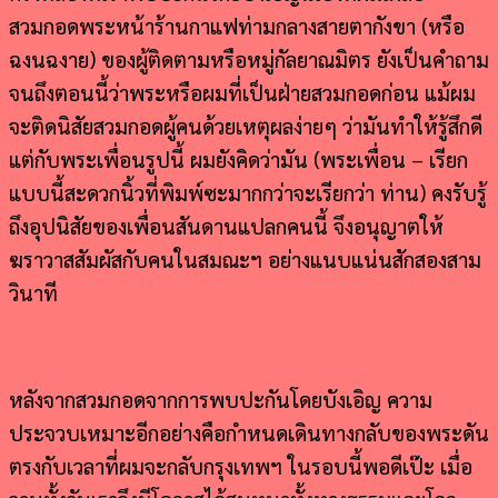
สวมกอดพระหน้าร้านกาแฟท่ามกลางสายตากังขา (หรือ
ฉงนฉงาย) ของผู้ติดตามหรือหมู่กัลยาณมิตร ยังเป็นคำถาม
จนถึงตอนนี้ว่าพระหรือผมที่เป็นฝ่ายสวมกอดก่อน แม้ผม
จะติดนิสัยสวมกอดผู้คนด้วยเหตุผลง่ายๆ ว่ามันทำให้รู้สึกดี
แต่กับพระเพื่อนรูปนี้ ผมยังคิดว่ามัน (พระเพื่อน – เรียก
แบบนี้สะดวกนิ้วที่พิมพ์ซะมากกว่าจะเรียกว่า ท่าน) คงรับรู้
ถึงอุปนิสัยของเพื่อนสันดานแปลกคนนี้ จึงอนุญาตให้
ฆราวาสสัมผัสกับคนในสมณะฯ อย่างแนบแน่นสักสองสาม
วินาที
หลังจากสวมกอดจากการพบปะกันโดยบังเอิญ ความ
ประจวบเหมาะอีกอย่างคือกำหนดเดินทางกลับของพระดัน
ตรงกับเวลาที่ผมจะกลับกรุงเทพฯ ในรอบนี้พอดีเป๊ะ เมื่อ