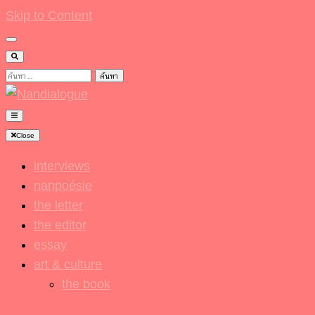
Skip to Content
ค้นหา
สำหรับ:
Nandialogue
Close
interviews
nanpoésie
the letter
the editor
essay
art & culture
the book