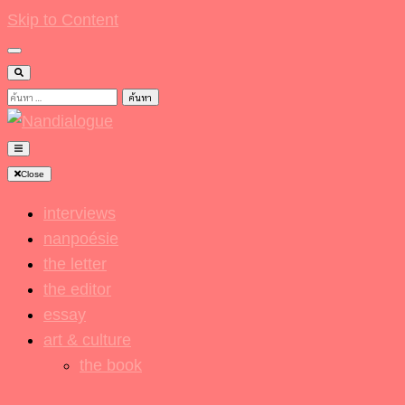
Skip to Content
ค้นหา
สำหรับ:
Nandialogue
Close
interviews
nanpoésie
the letter
the editor
essay
art & culture
the book