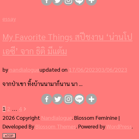
essay
My Favorite Things สปีชงาน ‘น่านโป
เอซี’ จาก ธิติ มีแต้ม
by
nandialogue
updated on
17/06/2023
03/06/2023
จากป่าเขา ทิ้งบ้านนามาก็นาน นา …
Page
Page
Page
1
2
…
4
Posts
2026 Copyright
Nandialogue
.
Blossom Feminine |
pagination
Developed By
Blossom Themes
. Powered by
WordPress
.
TOP