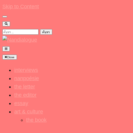
Skip to Content
ค้นหา
สำหรับ:
Nandialogue
Close
interviews
nanpoésie
the letter
the editor
essay
art & culture
the book