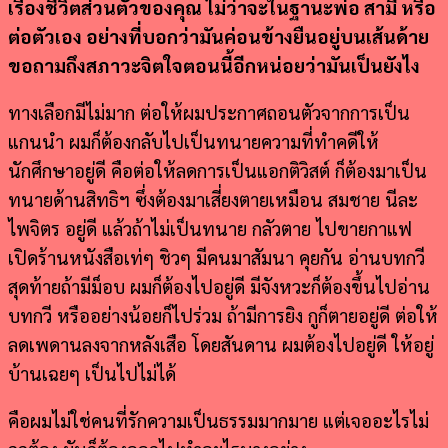
เรื่องชีวิตส่วนตัวของคุณ ไม่ว่าจะในฐานะพ่อ สามี หรือ
ต่อตัวเอง อย่างที่บอกว่ามันค่อนข้างยืนอยู่บนเส้นด้าย
ขอถามถึงสภาวะจิตใจตอนนี้อีกหน่อยว่ามันเป็นยังไง
ทางเลือกมีไม่มาก ต่อให้ผมประกาศถอนตัวจากการเป็น
แกนนำ ผมก็ต้องกลับไปเป็นทนายความที่ทำคดีให้
นักศึกษาอยู่ดี คือต่อให้ลดการเป็นแอกติวิสต์ ก็ต้องมาเป็น
ทนายด้านสิทธิฯ ซึ่งต้องมาเสี่ยงตายเหมือน สมชาย นีละ
ไพจิตร อยู่ดี แล้วถ้าไม่เป็นทนาย กลัวตาย ไปขายกาแฟ
เปิดร้านหนังสือเท่ๆ ชิวๆ มีคนมาสัมนา คุยกัน อ่านบทกวี
สุดท้ายถ้ามีม็อบ ผมก็ต้องไปอยู่ดี มีจังหวะก็ต้องขึ้นไปอ่าน
บทกวี หรืออย่างน้อยก็ไปร่วม ถ้ามีการยิง กูก็ตายอยู่ดี ต่อให้
ลดเพดานลงจากหลังเสือ โดยสันดาน ผมต้องไปอยู่ดี ให้อยู่
บ้านเฉยๆ เป็นไปไม่ได้
คือผมไม่ใช่คนที่รักความเป็นธรรมมากมาย แต่เจออะไรไม่