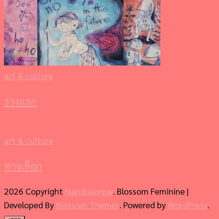
art & culture
ร่างแรก
art & culture
ทางเลือก
2026 Copyright
Nandialogue
.
Blossom Feminine |
Developed By
Blossom Themes
. Powered by
WordPress
.