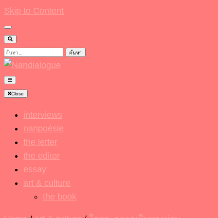
Skip to Content
ค้นหา
สำหรับ:
Nandialogue
Close
interviews
nanpoésie
the letter
the editor
essay
art & culture
the book