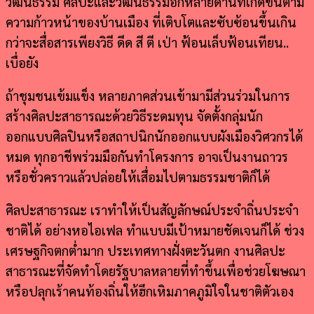
วัฒนธรรม ศิลปะและวัฒนธรรมอีกหลายด้านที่เกิดขึ้นตาม
ความก้าวหน้าของบ้านเมือง ที่เติบโตและซับซ้อนขึ้นเกิน
กว่าจะสื่อสารเพียงวิธี ดีด สี ตี เป่า ฟ้อนเล็บฟ้อนเทียน..
เบื่อยัง
ถ้าชุมชนเข้มแข็ง หลายภาคส่วนเข้ามามีส่วนร่วมในการ
สร้างศิลปะสาธารณะด้วยวิธีระดมทุน จัดตั้งกลุ่มนัก
ออกแบบศิลปินหรือสถาปนิกนักออกแบบผังเมืองวิศวกรได้
หมด ทุกอาชีพร่วมมือกันทำโครงการ อาจเป็นงานถาวร
หรือชั่วคราวแล้วปล่อยให้เสื่อมไปตามธรรมชาติก็ได้
ศิลปะสาธารณะ เราทำให้เป็นสัญลักษณ์ประจำถิ่นประจำ
ชาติได้ อย่างหอไอเฟล ทำแบบมีเป้าหมายชัดเจนก็ได้ ช่วง
เศรษฐกิจตกต่ำมาก ประเทศทางฝั่งตะวันตก งานศิลปะ
สาธารณะที่จัดทำโดยรัฐบาลหลายที่ทำขึ้นเพื่อช่วยโฆษณา
หรือปลุกเร้าคนท้องถิ่นให้ฮึกเหิมภาคภูมิใจในชาติตัวเอง