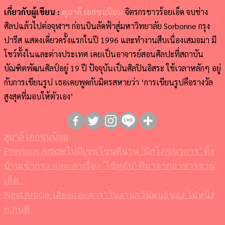
เกี่ยวกับผู้เขียน :
สุมาลี เอกชนนิยม
จิตรกรชาวร้อยเอ็ด จบช่าง
ศิลปแล้วไปต่อจุฬาฯ ก่อนบินลัดฟ้าสู่มหาวิทยาลัย Sorbonne กรุง
ปารีส แสดงเดี่ยวครั้งแรกในปี 1996 และทำงานสืบเนื่องเสมอมา มี
โชว์ทั้งในและต่างประเทศ เคยเป็นอาจารย์สอนศิลปะที่สถาบัน
บัณฑิตพัฒนศิลป์อยู่ 19 ปี ปัจจุบันเป็นศิลปินอิสระ ใช้เวลาหลักๆ อยู่
กับการเขียนรูป เธอเคยพูดกับมิตรสหายว่า ‘การเขียนรูปคือรางวัล
สูงสุดที่มอบให้ตัวเอง’
สุมาลี เอกชนนิยม
ไม่มีเซฟโซนที่น่าน ‘นักโภชนาการ’ ทิ้ง
Post
Previous Article
บ้านเข้ากรุง และเล่าเรื่อง ‘ไข้หูดับ’ ที่มาจากอาหารจาน
Navigation
เด็ด
‘เสียงและสาร’ ในงานกวีนิพนธ์ของ ไม้หนึ่ง
Next Article
ก.กุนที