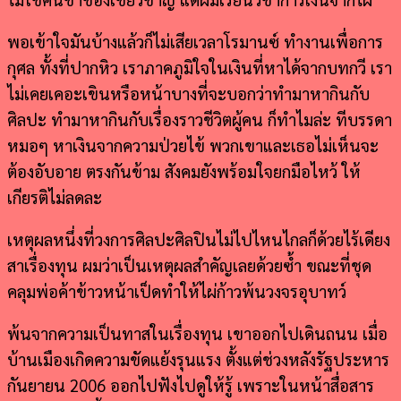
พอเข้าใจมันบ้างแล้วก็ไม่เสียเวลาโรมานซ์ ทำงานเพื่อการ
กุศล ทั้งที่ปากหิว เราภาคภูมิใจในเงินที่หาได้จากบทกวี เรา
ไม่เคยเคอะเขินหรือหน้าบางที่จะบอกว่าทำมาหากินกับ
ศิลปะ ทำมาหากินกับเรื่องราวชีวิตผู้คน ก็ทำไมล่ะ ทีบรรดา
หมอๆ หาเงินจากความป่วยไข้ พวกเขาและเธอไม่เห็นจะ
ต้องอับอาย ตรงกันข้าม สังคมยังพร้อมใจยกมือไหว้ ให้
เกียรติไม่ลดละ
เหตุผลหนึ่งที่วงการศิลปะศิลปินไม่ไปไหนไกลก็ด้วยไร้เดียง
สาเรื่องทุน ผมว่าเป็นเหตุผลสำคัญเลยด้วยซ้ำ ขณะที่ชุด
คลุมพ่อค้าข้าวหน้าเป็ดทำให้ไผ่ก้าวพ้นวงจรอุบาทว์
พ้นจากความเป็นทาสในเรื่องทุน เขาออกไปเดินถนน เมื่อ
บ้านเมืองเกิดความขัดแย้งรุนแรง ตั้งแต่ช่วงหลังรัฐประหาร
กันยายน 2006 ออกไปฟังไปดูให้รู้ เพราะในหน้าสื่อสาร