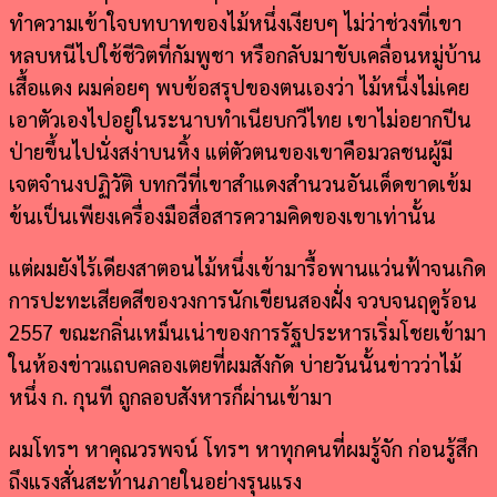
ทำความเข้าใจบทบาทของไม้หนึ่งเงียบๆ ไม่ว่าช่วงที่เขา
หลบหนีไปใช้ชีวิตที่กัมพูชา หรือกลับมาขับเคลื่อนหมู่บ้าน
เสื้อแดง ผมค่อยๆ พบข้อสรุปของตนเองว่า ไม้หนึ่งไม่เคย
เอาตัวเองไปอยู่ในระนาบทำเนียบกวีไทย เขาไม่อยากปีน
ป่ายขึ้นไปนั่งสง่าบนหิ้ง แต่ตัวตนของเขาคือมวลชนผู้มี
เจตจำนงปฏิวัติ บทกวีที่เขาสำแดงสำนวนอันเด็ดขาดเข้ม
ข้นเป็นเพียงเครื่องมือสื่อสารความคิดของเขาเท่านั้น
แต่ผมยังไร้เดียงสาตอนไม้หนึ่งเข้ามารื้อพานแว่นฟ้าจนเกิด
การปะทะเสียดสีของวงการนักเขียนสองฝั่ง จวบจนฤดูร้อน
2557 ขณะกลิ่นเหม็นเน่าของการรัฐประหารเริ่มโชยเข้ามา
ในห้องข่าวแถบคลองเตยที่ผมสังกัด บ่ายวันนั้นข่าวว่าไม้
หนึ่ง ก. กุนที ถูกลอบสังหารก็ผ่านเข้ามา
ผมโทรฯ หาคุณวรพจน์ โทรฯ หาทุกคนที่ผมรู้จัก ก่อนรู้สึก
ถึงแรงสั่นสะท้านภายในอย่างรุนแรง