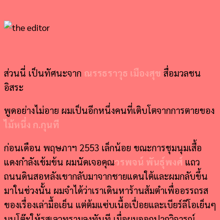
ส่วนนี่ เป็นทัศนะจาก
ณรรธราวุธ เมืองสุข
สื่อมวลชน
อิสระ
พูดอย่างไม่อาย ผมเป็นอีกหนึ่งคนที่เติบโตจากการตายของ
ไม้หนึ่ง ก.กุนที
ก่อนเดือน พฤษภาฯ 2553 เล็กน้อย ขณะการชุมนุมเสื้อ
แดงกำลังเข้มข้น ผมนัดเจอคุณ
วรพจน์ พันธุ์พงศ์
แถว
ถนนดินสอหลังเขากลับมาจากชายแดนใต้และผมกลับขึ้น
มาในช่วงนั้น ผมจำได้ว่าเราเดินหาร้านส้มตำเพื่ออรรถรส
ของเรื่องเล่ามื้อเย็น แต่ต้มแซ่บเนื้อเปื่อยและเบียร์ลีโอเย็นๆ
บนโต๊ะให้รสเลวทรามลงทันที เมื่อผมออกปากวิจารณ์