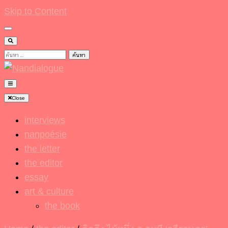
Skip to Content
ค้นหา
สำหรับ:
Nandialogue
Close
interviews
nanpoésie
the letter
the editor
essay
art & culture
the book