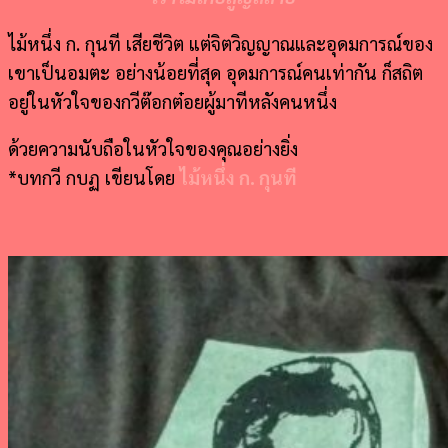
ไม้หนึ่ง ก. กุนที เสียชีวิต
แต่จิตวิญญาณและอุดมการณ์ของ
เขาเป็นอมตะ
อย่างน้อยที่สุด อุดมการณ์คนเท่ากัน ก็สถิต
อยู่ในหัวใจของกวีต๊อกต๋อยผู้มาทีหลังคนหนึ่ง
ด้วยความนับถือในหัวใจของคุณอย่างยิ่ง
*บทกวี กบฏ เขียนโดย
ไม้หนึ่ง ก. กุนที