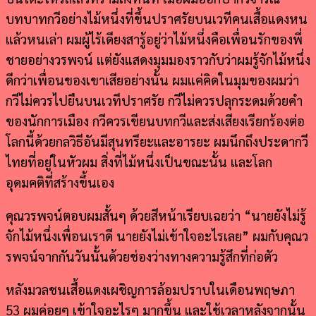
บทบาทกวีอย่างไม้หนึ่งที่ขึ้นปราศรัยบนเวทีคนเสื้อแดงหน
แล้วหนเล่า ผมผู้ไร้เดียงสารู้อยู่ว่าไม้หนึ่งคือเพื่อนรักของพี่
ชายอย่างวรพจน์ แต่ยังแสดงมุมมองราวกับว่าผมรู้จักไม้หนึ่ง
ดีกว่าเพื่อนของเขาเสียอย่างนั้น ผมแค่คิดในมุมของผมว่า
กวีไม่ควรไปยืนบนเวทีปราศรัย กวีไม่ควรปลุกระดมด้วยคำ
ของนักการเมือง กวีควรเขียนบทกวีและส่งเสียงเรียกร้องต่อ
โลกนี้ด้วยกลวิธีอันมีสุนทรียะและอารยะ ผมนึกถึงประดากวี
ไทยที่อยู่ในหัวผม สิ่งที่ไม้หนึ่งเป็นขณะนั้น และโลก
อุดมคติที่สร้างขึ้นเอง
คุณวรพจน์ตอบผมสั้นๆ ด้วยสีหน้าเรียบเฉยว่า “นายยังไม่รู้
จักไม้หนึ่งเพื่อนเราดี นายยังไม่เข้าใจอะไรเลย” ผมกับคุณว
รพจน์จากกันวันนั้นด้วยช่องว่างทางความรู้สึกที่ก่อตัว
หลังมวลชนเสื้อแดงเผชิญการล้อมปราบในเดือนพฤษภา
53 ผมค่อยๆ เข้าใจอะไรๆ มากขึ้น และใช้เวลาหลังจากนั้น