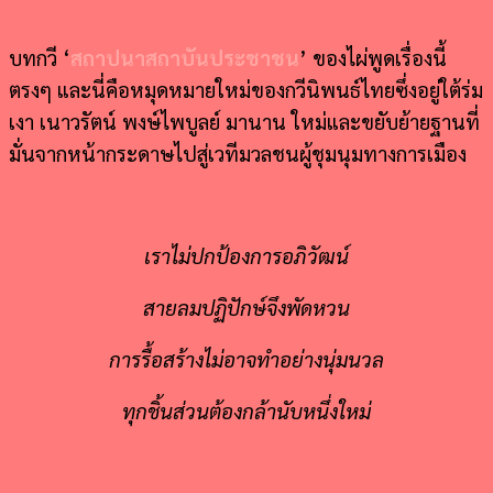
บทกวี ‘
สถาปนาสถาบันประชาชน
’ ของไผ่พูดเรื่องนี้
ตรงๆ และนี่คือหมุดหมายใหม่ของกวีนิพนธ์ไทยซึ่งอยู่ใต้ร่ม
เงา เนาวรัตน์ พงษ์ไพบูลย์ มานาน ใหม่และขยับย้ายฐานที่
มั่นจากหน้ากระดาษไปสู่เวทีมวลชนผู้ชุมนุมทางการเมือง
เราไม่ปกป้องการอภิวัฒน์
สายลมปฏิปักษ์จึงพัดหวน
การรื้อสร้างไม่อาจทำอย่างนุ่มนวล
ทุกชิ้นส่วนต้องกล้านับหนึ่งใหม่