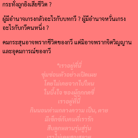
กระทั่งถูกยิงเสียชีวิต ?
ผู้มีอำนาจเกรงกลัวอะไรกับบทกวี ? ผู้มีอำนาจหวั่นเกรง
อะไรกับกวีคนหนึ่ง ?
คมกระสุนอาจพรากชีวิตของกวี แต่มิอาจพรากจิตวิญญาน
และอุดมการณ์ของกวี
*เราอยู่ที่นี่
ซุ่มซ่อนตัวอย่างเปิดเผย
โดยไม่เคยจากไปไหน
ในบึ้งใจ ของผู้ถูกกดขี่
เราอยู่ที่นี่
กินนอนท่ามกลางความ เป็น, ตาย
มีเซ็กซ์กับคนที่เรารัก
สืบลูกหลานรุ่นสู่รุ่น
เราไม่เคยสูญสลาย