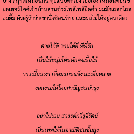
บ้าง สนุกดีเหมือนกัน คุยแบบคิดเอง เออเอง เหมือนตอนขี่
มอเตอร์ไซค์เข้าบ้านสวนช่วงโพล้เพล้มืดค่ำ ผมมักเผลอไผล
อมยิ้ม ด้วยรู้สึกว่าเขานั่งซ้อนท้าย และผมไม่ได้อยู่คนเดียว
ตายได้ดี ตายได้ดี พี่ที่รัก
เป็นไม้หนุ่มโค่นหักคงเนื้อไม้
วาวเสี้ยนเงา เลื่อมแก่นแข็ง ละเอียดลาย
งอกงามได้โดยสามัญชนบำรุง
อย่าไปเลย สวรรค์กวีรุจีรัตน์
เป็นเทพไท้ในอาณัติชนชั้นสูง