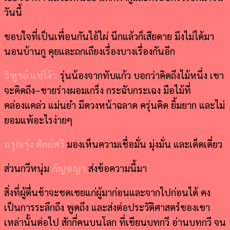
วันนี้
ขอบใจที่เป็นเพื่อนกันไอ้ไผ่ นึกแล้วก็เสียดาย มึงไม่ได้มา
นอนบ้านกู คุยและถกเถียงเรื่องบางเรื่องกันอีก
วิฑูรย์ แซ่โง้ว
รุ่นน้องจากทับแก้ว บอกว่าคิดถึงไม้หนึ่ง เขา
จะคิดถึง–ชายร่างผอมเกร็ง กระฉับกระเฉง มือไม้ที่
คล่องแคล่ว แม่นยำ มีดวงหน้าฉลาด ครุ่นคิด ยิ้มยาก และไม่
ยอมแพ้อะไรง่ายๆ
อรุณรุ่ง สัตย์สวี
มองเห็นความเชื่อมั่น มุ่งมั่น และเด็ดเดี่ยว
ส่วนกวีหนุ่ม
กัญชญา
ส่งข้อความนี้มา
สิ่งที่ผู้ตื่นช้าจะชดเชยแก่ผู้มาก่อนและจากไปก่อนได้ คง
เป็นการระลึกถึง พูดถึง และส่งต่อประวัติศาสตร์ของเขา
เหล่านั้นต่อไป
สักกี่คนบนโลก ที่เขียนบทกวี อ่านบทกวี จน