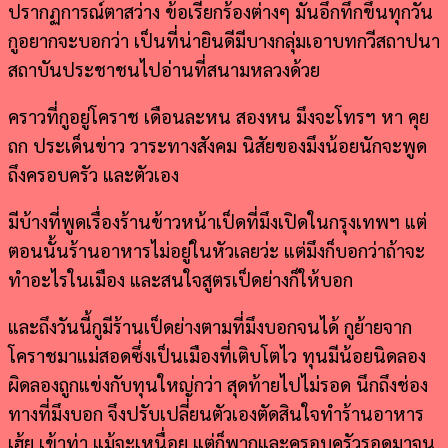
ปรากฏการณ์ตาสว่าง ข้อเรียกร้องต่างๆ มันอึกทึกขึ้นทุกวัน
กูอยากจะบอกว่า เป็นที่น่ายินดีมีบางกลุ่มเอาบทกวีสถาปนา
สถาบันประชาชนไปอ่านที่สนามหลวงด้วย
คราวที่กูอยู่โคราช เดือนละหน สองหน มึงจะโทรฯ หา คุย
ถก ประเด็นข่าว วาระทางสังคม นิสัยของมึงน้อยนักจะพูด
ถึงครอบครัว และตัวเอง
มีบ้างที่พูดเรื่องร้านข้าวหน้าเป็ดที่มึงเปิดในกรุงเทพฯ แต่
ตอนนั้นร้านอาหารไม่อยู่ในหัวเลยว่ะ แต่มึงก็บอกว่าถ้าจะ
ทำอะไรในเมือง และสนใจสูตรเป็ดย่างก็ให้บอก
และถึงวันนี้กูมีร้านเป็ดย่างตามที่มึงบอกจนได้ กูย้ายจาก
โคราชมาแม่สอดซึ่งเป็นเมืองที่เติบโตไว ทุนมีน้อยนิดลอง
ผิดลองถูกแข่งกับทุนใหญ่กว่า สุดท้ายไปไม่รอด นึกถึงช่อง
ทางที่มึงบอก จึงปรับเปลี่ยนตัวเองตัดสินใจทำร้านอาหาร
เฮ้ย เข้าท่า แม้จะเหนื่อย แต่ก็พากูและครอบครัวรอดมาจน