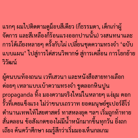
แรกๆ ผมไปติดตามดูม็อบสีเดียว (ก็ธรรมดา, เด็กเก่าผู้
จัดการ และสีเหลืองก็ร้อนแรงออกปานนั้น) วงสนทนาและ
การโต้เถียงหลายๆ ครั้งกับไผ่ เปลี่ยนชุดความทรงจำ ‘ฉบับ
แบบแผน’ ไปสู่การไต่สวนวิพากษ์ สู่การเคลื่อน การโยกย้าย
วิวัฒน์
ผู้คนบนท้องถนน เวทีเสวนา และหนังสือสายทางเลือก
ค่อยๆ เหลาแบบเบ้าความทรงจำ ขูดลอกหินปูน
propaganda ทิ้ง มองความจริงใหม่ในหลายๆ แง่มุม คอก
รั้วที่เคยแข็งแรง ไม่ว่าขนบเถรวาท ยอดมนุษย์ซูเปอร์ฮีโร่
ตำนานเทพไท้ไสยศาสตร์ ทาสหลงยุค ฯลฯ เริ่มถูกท้าทาย
สั่นคลอน ข้อสังเกตของไผ่มีน้ำหนักมากขึ้นทุกวัน ยิ่งถก
เถียง ค้นคว้าศึกษา ผมรู้สึกว่าเริ่มมองเห็นกลเกม