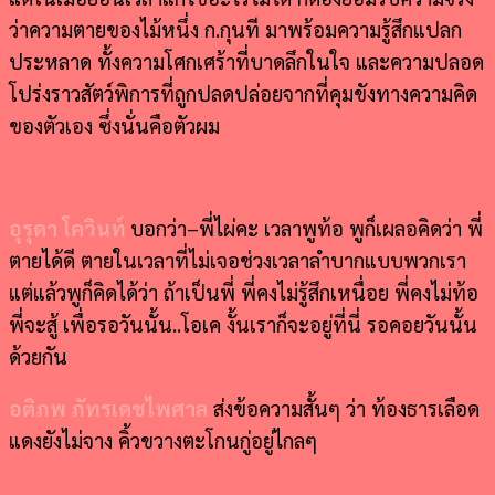
ว่าความตายของไม้หนึ่ง ก.กุนที มาพร้อมความรู้สึกแปลก
ประหลาด ทั้งความโศกเศร้าที่บาดลึกในใจ และความปลอด
โปร่งราวสัตว์พิการที่ถูกปลดปล่อยจากที่คุมขังทางความคิด
ของตัวเอง ซึ่งนั่นคือตัวผม
อุรุดา โควินท์
บอกว่า–พี่ไผ่คะ เวลาพูท้อ พูก็เผลอคิดว่า พี่
ตายได้ดี ตายในเวลาที่ไม่เจอช่วงเวลาลำบากแบบพวกเรา
แต่แล้วพูก็คิดได้ว่า ถ้าเป็นพี่ พี่คงไม่รู้สึกเหนื่อย พี่คงไม่ท้อ
พี่จะสู้ เพื่อรอวันนั้น..โอเค งั้นเราก็จะอยู่ที่นี่ รอคอยวันนั้น
ด้วยกัน
อติภพ ภัทรเดชไพศาล
ส่งข้อความสั้นๆ ว่า
ท้องธารเลือด
แดงยังไม่จาง คิ้วขวางตะโกนกู่อยู่ไกลๆ