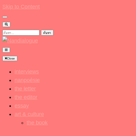
Skip to Content
ค้นหา
สำหรับ:
Nandialogue
Close
interviews
nanpoésie
the letter
the editor
essay
art & culture
the book